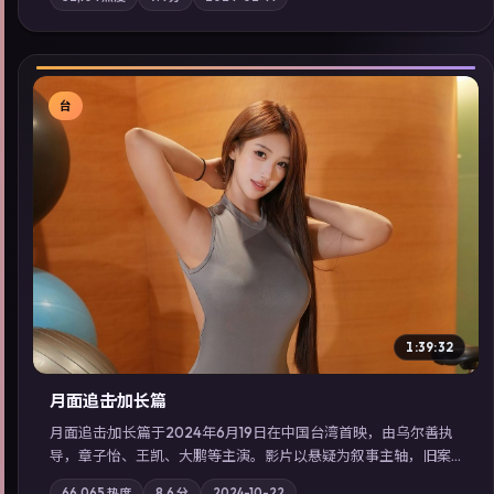
地域气质；站内亦可通过「国产免费观看高清电视剧在线看」延
展检索同类型高分佳作，畅享高清在线追剧体验。
台
▶
1:39:32
月面追击·加长篇
月面追击·加长篇于2024年6月19日在中国台湾首映，由乌尔善执
导，章子怡、王凯、大鹏等主演。影片以悬疑为叙事主轴，旧案
重提，真相与谎言在同一条时间线上交锋；摄影与配乐强化地域
66,065
热度
8.6
分
2024-10-22