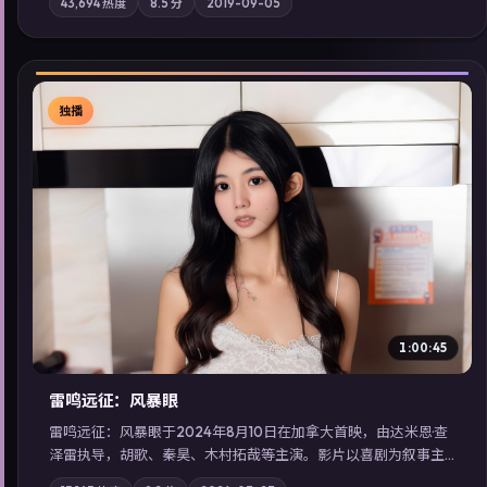
43,694
热度
8.5
分
2019-09-05
质；站内亦可通过「国产免费观看高清电视剧在线看」延展检索
同类型高分佳作，畅享高清在线追剧体验。
独播
▶
1:00:45
雷鸣远征：风暴眼
雷鸣远征：风暴眼于2024年8月10日在加拿大首映，由达米恩·查
泽雷执导，胡歌、秦昊、木村拓哉等主演。影片以喜剧为叙事主
轴，旧案重提，真相与谎言在同一条时间线上交锋；摄影与配乐