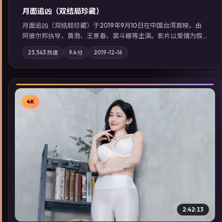
月面追凶（双结局珍藏）
月面追凶（双结局珍藏）于2019年9月10日在中国台湾首映，由
阿彼尔邦执导，黄渤、王景春、裴斗娜等主演。影片以爱情为叙
事主轴，两代人的执念在暴风雨夜正面相撞；摄影与配乐强化地
23,543
热度
9.4
分
2019-12-16
域气质；站内亦可通过「国产免费观看高清电视剧在线看」延展
检索同类型高分佳作，畅享高清在线追剧体验。
4K
▶
2:42:13