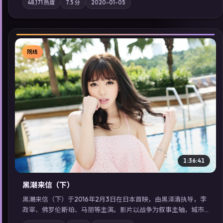
48,171
热度
7.5
分
2020-01-05
域气质；站内亦可通过「国产免费观看高清电视剧在线看」延展
检索同类型高分佳作，畅享高清在线追剧体验。
院线
▶
1:36:41
黑潮来信（下）
黑潮来信（下）于2016年2月3日在日本首映，由黑泽清执导，李
政宰、佛罗伦斯·珀、马丽等主演。影片以战争为叙事主轴，城市
霓虹背后，有人用规则改写命运；摄影与配乐强化地域气质；站