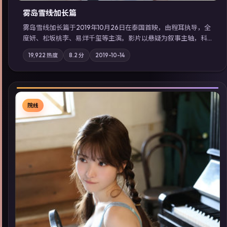
雾岛雪线·加长篇
雾岛雪线·加长篇于2019年10月26日在泰国首映，由程耳执导，全
度妍、松坂桃李、易烊千玺等主演。影片以悬疑为叙事主轴，科
技与人性的边界在实验事故后逐渐模糊；摄影与配乐强化地域气
19,922
热度
8.2
分
2019-10-14
质；站内亦可通过「国产免费观看高清电视剧在线看」延展检索
同类型高分佳作，畅享高清在线追剧体验。
院线