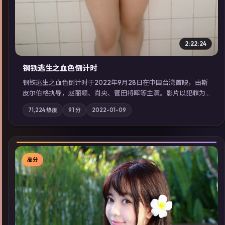
2:22:24
钢铁逃生之血色倒计时
钢铁逃生之血色倒计时于2022年9月28日在中国台湾首映，由斯
皮尔伯格执导，赵丽颖、肖央、菅田将晖等主演。影片以犯罪为
叙事主轴，失踪人口档案牵出跨国灰色产业链；摄影与配乐强化
71,224
热度
9.1
分
2022-01-09
地域气质；站内亦可通过「国产免费观看高清电视剧在线看」延
展检索同类型高分佳作，畅享高清在线追剧体验。
高分
▶