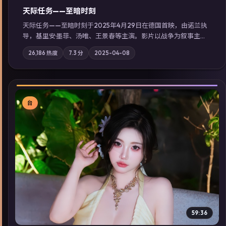
天际任务——至暗时刻
天际任务——至暗时刻于2025年4月29日在德国首映，由诺兰执
导，基里安·墨菲、汤唯、王景春等主演。影片以战争为叙事主
轴，城市霓虹背后，有人用规则改写命运；摄影与配乐强化地域
26,186
热度
7.3
分
2025-04-08
气质；站内亦可通过「国产免费观看高清电视剧在线看」延展检
索同类型高分佳作，畅享高清在线追剧体验。
台
▶
59:36