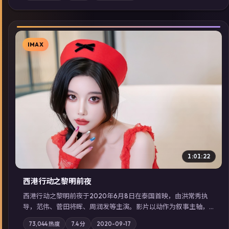
展检索同类型高分佳作，畅享高清在线追剧体验。
IMAX
▶
1:01:22
西港行动之黎明前夜
西港行动之黎明前夜于2020年6月8日在泰国首映，由洪常秀执
导，范伟、菅田将晖、周润发等主演。影片以动作为叙事主轴，
亲情与职责必须在倒计时结束前做出抉择；摄影与配乐强化地域
73,044
热度
7.4
分
2020-09-17
气质；站内亦可通过「国产免费观看高清电视剧在线看」延展检