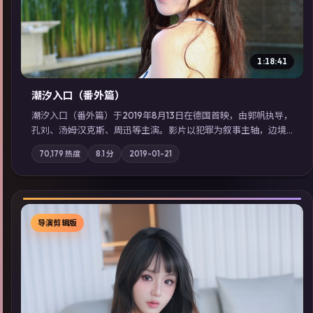
1:18:41
潮汐入口（番外篇）
潮汐入口（番外篇）于2019年8月13日在德国首映，由郭帆执导，
孔刘、汤姆·汉克斯、周迅等主演。影片以犯罪为叙事主轴，边境
小镇的平静被一封匿名信彻底打破；摄影与配乐强化地域气质；
70,179
热度
8.1
分
2019-01-21
站内亦可通过「国产免费观看高清电视剧在线看」延展检索同类
型高分佳作，畅享高清在线追剧体验。
导演剪辑版
▶