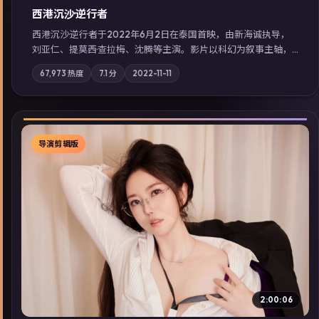
西港沉沙·逆行者
西港沉沙·逆行者于2022年6月2日在泰国首映，由新海诚执导，
刘亚仁、提莫西·查拉梅、沈腾等主演。影片以科幻为叙事主轴，
失踪人口档案牵出跨国灰色产业链；摄影与配乐强化地域气质；
67,973
热度
7.1
分
2022-11-11
站内亦可通过「国产免费观看高清电视剧在线看」延展检索同类
型高分佳作，畅享高清在线追剧体验。
导演剪辑版
▶
2:00:06