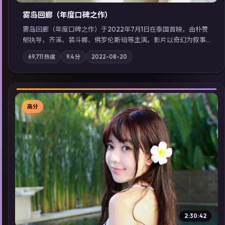
雾岛回廊（年度口碑之作）
雾岛回廊（年度口碑之作）于2022年7月1日在泰国首映，由朴赞
郁执导，齐溪、裴斗娜、佛罗伦斯·珀等主演。影片以奇幻为叙事
主轴，边境小镇的平静被一封匿名信彻底打破；摄影与配乐强化
69,711
热度
9.4
分
2022-08-20
地域气质；站内亦可通过「国产免费观看高清电视剧在线看」延
展检索同类型高分佳作，畅享高清在线追剧体验。
高分
▶
2:30:42