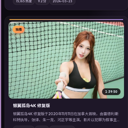
15,165
热度
9.2
分
2024-03-23
强化地域气质；站内亦可通过「国产免费观看高清电视剧在线
看」延展检索同类型高分佳作，畅享高清在线追剧体验。
独播
▶
1:39:50
银翼孤岛·4K 修复版
银翼孤岛·4K 修复版于2020年11月11日在加拿大首映，由雷德利·斯
科特执导，张译、朱一龙、河正宇等主演。影片以犯罪为叙事主
轴，边境小镇的平静被一封匿名信彻底打破；摄影与配乐强化地