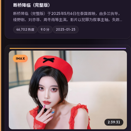
断桥降临（完整版）
断桥降临（完整版）于2025年5月6日在泰国首映，由多兰执导，
绫野刚、刘亦菲、周冬雨等主演。影片以犯罪为叙事主轴，失踪
人口档案牵出跨国灰色产业链；摄影与配乐强化地域气质；站内
46,702
热度
9.0
分
2025-01-25
亦可通过「国产免费观看高清电视剧在线看」延展检索同类型高
分佳作，畅享高清在线追剧体验。
IMAX
▶
2:39:31