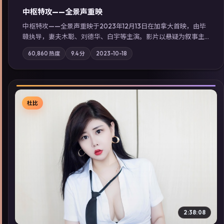
中枢特攻——全景声重映
中枢特攻——全景声重映于2023年12月13日在加拿大首映，由毕
赣执导，妻夫木聪、刘德华、白宇等主演。影片以悬疑为叙事主
轴，一次普通通勤演变成全城关注的生死营救；摄影与配乐强化
60,860
热度
9.4
分
2023-10-18
地域气质；站内亦可通过「国产免费观看高清电视剧在线看」延
展检索同类型高分佳作，畅享高清在线追剧体验。
杜比
▶
2:38:08