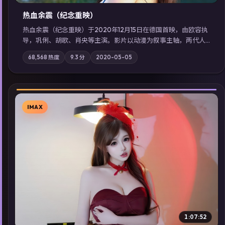
热血余震（纪念重映）
热血余震（纪念重映）于2020年12月15日在德国首映，由欧容执
导，巩俐、胡歌、肖央等主演。影片以动漫为叙事主轴，两代人
的执念在暴风雨夜正面相撞；摄影与配乐强化地域气质；站内亦
68,568
热度
9.3
分
2020-05-05
可通过「国产免费观看高清电视剧在线看」延展检索同类型高分
佳作，畅享高清在线追剧体验。
IMAX
▶
1:07:52