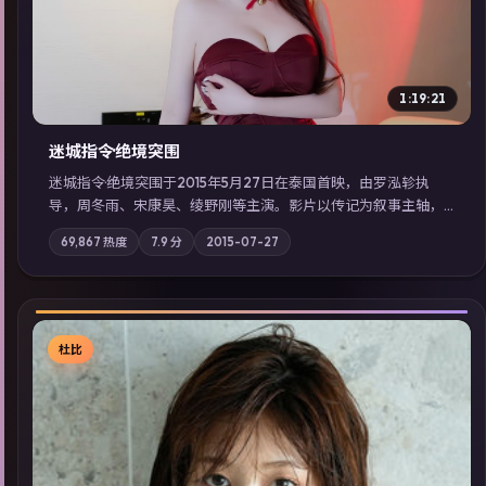
1:19:21
迷城指令·绝境突围
迷城指令·绝境突围于2015年5月27日在泰国首映，由罗泓轸执
导，周冬雨、宋康昊、绫野刚等主演。影片以传记为叙事主轴，
记忆碎片重组后，主角发现自己从未活过“真实”的一天；摄影与
69,867
热度
7.9
分
2015-07-27
配乐强化地域气质；站内亦可通过「国产免费观看高清电视剧在
线看」延展检索同类型高分佳作，畅享高清在线追剧体验。
杜比