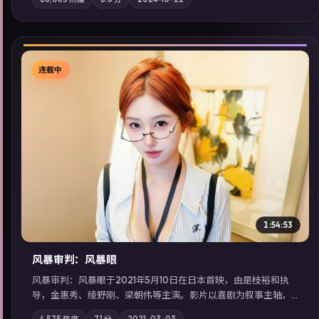
气质；站内亦可通过「国产免费观看高清电视剧在线看」延展检
索同类型高分佳作，畅享高清在线追剧体验。
连载中
▶
1:54:53
风暴审判：风暴眼
风暴审判：风暴眼于2021年5月10日在日本首映，由是枝裕和执
导，金惠秀、绫野刚、梁朝伟等主演。影片以喜剧为叙事主轴，
边境小镇的平静被一封匿名信彻底打破；摄影与配乐强化地域气
4,575
热度
7.1
分
2021-03-03