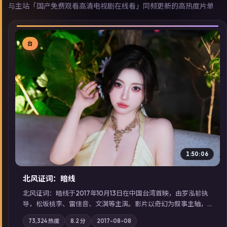
与主站「国产免费观看高清电视剧在线看」同频更新的高热度片单
台
▶
1:50:06
北风证词：暗线
北风证词：暗线于2017年10月13日在中国台湾首映，由罗泓轸执
导，松坂桃李、雷佳音、文淇等主演。影片以奇幻为叙事主轴，
旧案重提，真相与谎言在同一条时间线上交锋；摄影与配乐强化
73,324
热度
8.2
分
2017-08-08
地域气质；站内亦可通过「国产免费观看高清电视剧在线看」延