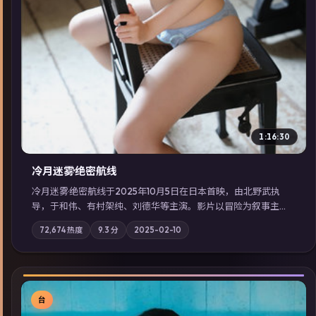
1:16:30
冷月迷雾·绝密航线
冷月迷雾·绝密航线于2025年10月5日在日本首映，由北野武执
导，于和伟、有村架纯、刘德华等主演。影片以冒险为叙事主
轴，记忆碎片重组后，主角发现自己从未活过“真实”的一天；摄
72,674
热度
9.3
分
2025-02-10
影与配乐强化地域气质；站内亦可通过「国产免费观看高清电视
剧在线看」延展检索同类型高分佳作，畅享高清在线追剧体验。
台