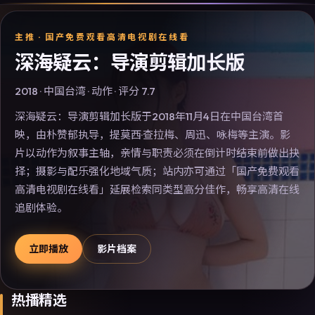
主推 ·
国产免费观看高清电视剧在线看
深海疑云：导演剪辑加长版
2018
·
中国台湾
·
动作
· 评分
7.7
深海疑云：导演剪辑加长版于2018年11月4日在中国台湾首
映，由朴赞郁执导，提莫西·查拉梅、周迅、咏梅等主演。影
片以动作为叙事主轴，亲情与职责必须在倒计时结束前做出抉
择；摄影与配乐强化地域气质；站内亦可通过「国产免费观看
高清电视剧在线看」延展检索同类型高分佳作，畅享高清在线
追剧体验。
立即播放
影片档案
热播精选