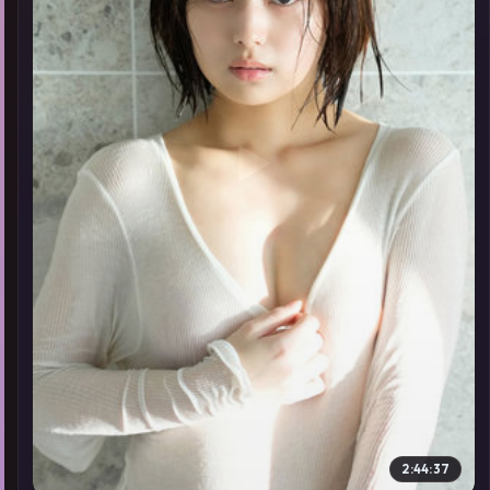
▶
2:44:37