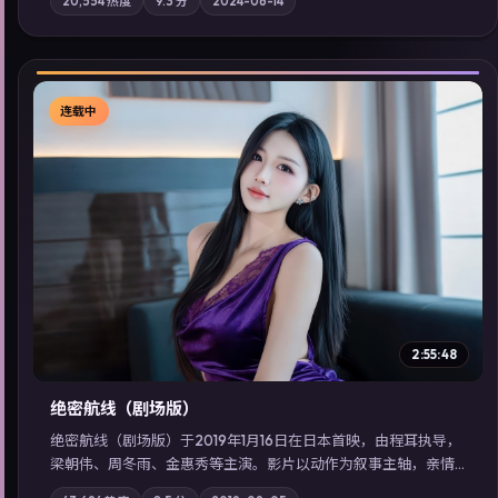
20,554
热度
9.3
分
2024-06-14
气质；站内亦可通过「国产免费观看高清电视剧在线看」延展检
索同类型高分佳作，畅享高清在线追剧体验。
连载中
▶
2:55:48
绝密航线（剧场版）
绝密航线（剧场版）于2019年1月16日在日本首映，由程耳执导，
梁朝伟、周冬雨、金惠秀等主演。影片以动作为叙事主轴，亲情
与职责必须在倒计时结束前做出抉择；摄影与配乐强化地域气