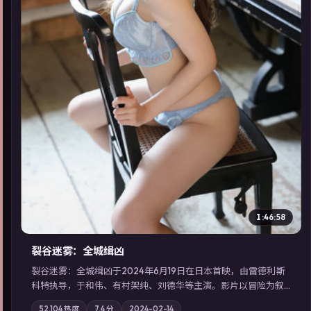
▶
1:46:58
裂谷迷雾：全城缉凶
裂谷迷雾：全城缉凶于2024年6月19日在日本首映，由雷德利·斯
科特执导，于和伟、有村架纯、刘德华等主演。影片以冒险为叙
事主轴，城市霓虹背后，有人用规则改写命运；摄影与配乐强化
52,104
热度
7.4
分
2024-02-14