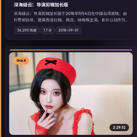
深海疑云：导演剪辑加长版
深海疑云：导演剪辑加长版于2018年11月4日在中国台湾首映，由
朴赞郁执导，提莫西·查拉梅、周迅、咏梅等主演。影片以动作为
叙事主轴，亲情与职责必须在倒计时结束前做出抉择；摄影与配
36,290
热度
7.7
分
2018-09-01
乐强化地域气质；站内亦可通过「国产免费观看高清电视剧在线
看」延展检索同类型高分佳作，畅享高清在线追剧体验。
IMAX
▶
2:29:51