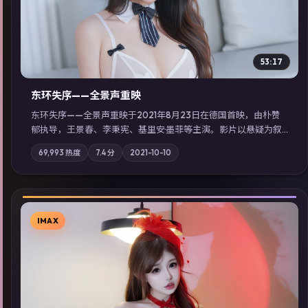
53:17
东环失序——全景声重映
东环失序——全景声重映于2021年8月23日在德国首映，由朴赞
郁执导，王景春、李秉宪、基里安·墨菲等主演。影片以悬疑为叙
事主轴，科技与人性的边界在实验事故后逐渐模糊；摄影与配乐
69,993
热度
7.4
分
2021-10-10
强化地域气质；站内亦可通过「国产免费观看高清电视剧在线
看」延展检索同类型高分佳作，畅享高清在线追剧体验。
IMAX
▶