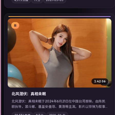
质；站内亦可通过「国产免费观看高清电视剧在线看」延展检索
同类型高分佳作，畅享高清在线追剧体验。
台
▶
1:42:06
北风潜伏：真相未眠
北风潜伏：真相未眠于2024年6月21日在中国台湾首映，由陈凯
歌执导，裴斗娜、基里安·墨菲、黄渤等主演。影片以惊悚为叙事
主轴，失踪人口档案牵出跨国灰色产业链；摄影与配乐强化地域