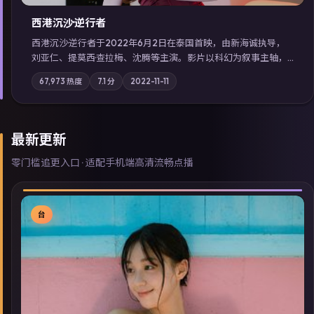
西港沉沙·逆行者
西港沉沙·逆行者于2022年6月2日在泰国首映，由新海诚执导，
刘亚仁、提莫西·查拉梅、沈腾等主演。影片以科幻为叙事主轴，
失踪人口档案牵出跨国灰色产业链；摄影与配乐强化地域气质；
67,973
热度
7.1
分
2022-11-11
站内亦可通过「国产免费观看高清电视剧在线看」延展检索同类
型高分佳作，畅享高清在线追剧体验。
最新更新
零门槛追更入口 · 适配手机端高清流畅点播
台