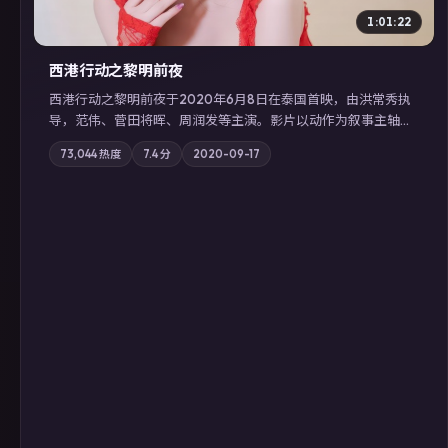
1:01:22
西港行动之黎明前夜
西港行动之黎明前夜于2020年6月8日在泰国首映，由洪常秀执
导，范伟、菅田将晖、周润发等主演。影片以动作为叙事主轴，
亲情与职责必须在倒计时结束前做出抉择；摄影与配乐强化地域
73,044
热度
7.4
分
2020-09-17
气质；站内亦可通过「国产免费观看高清电视剧在线看」延展检
索同类型高分佳作，畅享高清在线追剧体验。