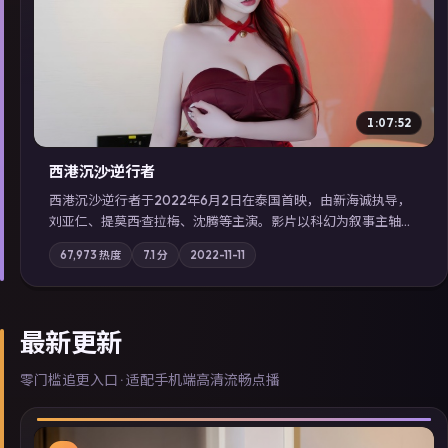
▶
1:07:52
西港沉沙·逆行者
西港沉沙·逆行者于2022年6月2日在泰国首映，由新海诚执导，
刘亚仁、提莫西·查拉梅、沈腾等主演。影片以科幻为叙事主轴，
失踪人口档案牵出跨国灰色产业链；摄影与配乐强化地域气质；
67,973
热度
7.1
分
2022-11-11
站内亦可通过「国产免费观看高清电视剧在线看」延展检索同类
型高分佳作，畅享高清在线追剧体验。
最新更新
零门槛追更入口 · 适配手机端高清流畅点播