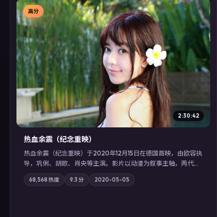
高分
▶
2:30:42
热血余震（纪念重映）
热血余震（纪念重映）于2020年12月15日在德国首映，由欧容执
导，巩俐、胡歌、肖央等主演。影片以动漫为叙事主轴，两代人
的执念在暴风雨夜正面相撞；摄影与配乐强化地域气质；站内亦
68,568
热度
9.3
分
2020-05-05
可通过「国产免费观看高清电视剧在线看」延展检索同类型高分
佳作，畅享高清在线追剧体验。