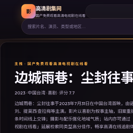
高清剧集网
影
国产免费观看高清电视剧在线看
主推 ·
国产免费观看高清电视剧在线看
边城雨巷：尘封往
2023
·
中国台湾
·
喜剧
· 评分
7.7
边城雨巷：尘封往事于2023年7月31日在中国台湾首映，
刘、提莫西·查拉梅等主演。影片以喜剧为叙事主轴，旧案重
条时间线上交锋；摄影与配乐强化地域气质；站内亦可通过
视剧在线看」延展检索同类型高分佳作，畅享高清在线追剧