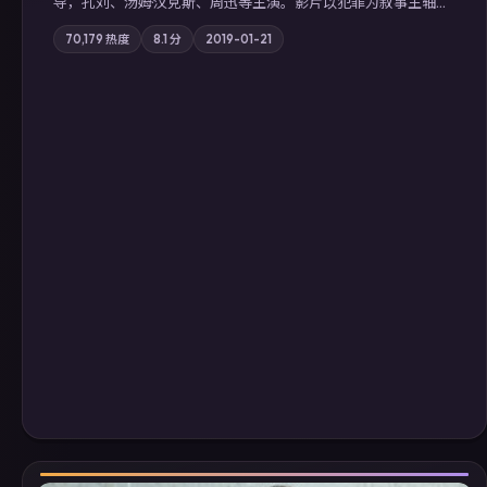
导，孔刘、汤姆·汉克斯、周迅等主演。影片以犯罪为叙事主轴，
边境小镇的平静被一封匿名信彻底打破；摄影与配乐强化地域气
70,179
热度
8.1
分
2019-01-21
质；站内亦可通过「国产免费观看高清电视剧在线看」延展检索
同类型高分佳作，畅享高清在线追剧体验。