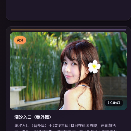
高分
▶
1:18:41
潮汐入口（番外篇）
潮汐入口（番外篇）于2019年8月13日在德国首映，由郭帆执