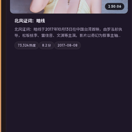
1:50:06
北风证词：暗线
北风证词：暗线于2017年10月13日在中国台湾首映，由罗泓轸执
导，松坂桃李、雷佳音、文淇等主演。影片以奇幻为叙事主轴，
旧案重提，真相与谎言在同一条时间线上交锋；摄影与配乐强化
73,324
热度
8.2
分
2017-08-08
地域气质；站内亦可通过「国产免费观看高清电视剧在线看」延
展检索同类型高分佳作，畅享高清在线追剧体验。