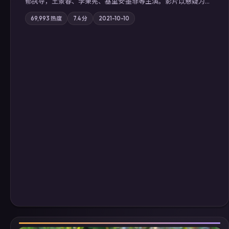
郁执导，王景春、李秉宪、基里安·墨菲等主演。影片以悬疑为叙
事主轴，科技与人性的边界在实验事故后逐渐模糊；摄影与配乐
69,993
热度
7.4
分
2021-10-10
强化地域气质；站内亦可通过「国产免费观看高清电视剧在线
看」延展检索同类型高分佳作，畅享高清在线追剧体验。