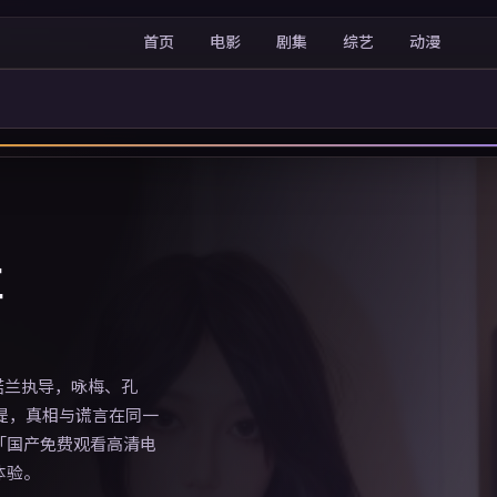
首页
电影
剧集
综艺
动漫
事
由诺兰执导，咏梅、孔
提，真相与谎言在同一
「国产免费观看高清电
体验。