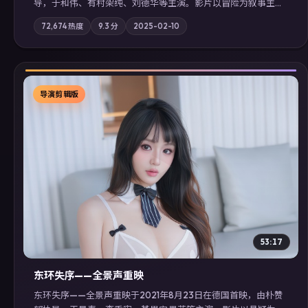
导，于和伟、有村架纯、刘德华等主演。影片以冒险为叙事主
轴，记忆碎片重组后，主角发现自己从未活过“真实”的一天；摄
72,674
热度
9.3
分
2025-02-10
影与配乐强化地域气质；站内亦可通过「国产免费观看高清电视
剧在线看」延展检索同类型高分佳作，畅享高清在线追剧体验。
导演剪辑版
▶
53:17
东环失序——全景声重映
东环失序——全景声重映于2021年8月23日在德国首映，由朴赞