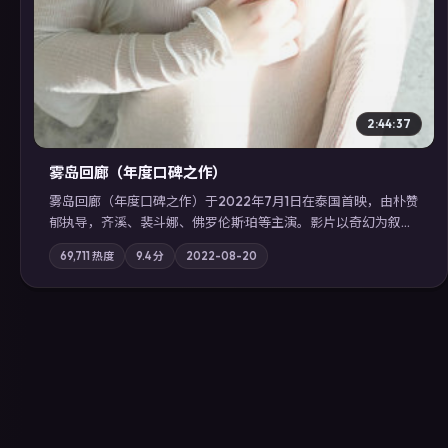
2:44:37
雾岛回廊（年度口碑之作）
雾岛回廊（年度口碑之作）于2022年7月1日在泰国首映，由朴赞
郁执导，齐溪、裴斗娜、佛罗伦斯·珀等主演。影片以奇幻为叙事
主轴，边境小镇的平静被一封匿名信彻底打破；摄影与配乐强化
69,711
热度
9.4
分
2022-08-20
地域气质；站内亦可通过「国产免费观看高清电视剧在线看」延
展检索同类型高分佳作，畅享高清在线追剧体验。