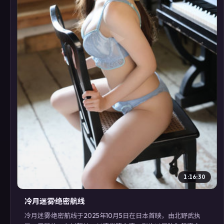
▶
1:16:30
冷月迷雾·绝密航线
冷月迷雾·绝密航线于2025年10月5日在日本首映，由北野武执