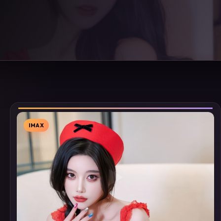
IMAX
▶