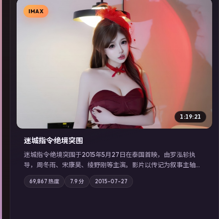
IMAX
▶
1:19:21
迷城指令·绝境突围
迷城指令·绝境突围于2015年5月27日在泰国首映，由罗泓轸执
导，周冬雨、宋康昊、绫野刚等主演。影片以传记为叙事主轴，
记忆碎片重组后，主角发现自己从未活过“真实”的一天；摄影与
69,867
热度
7.9
分
2015-07-27
配乐强化地域气质；站内亦可通过「国产免费观看高清电视剧在
线看」延展检索同类型高分佳作，畅享高清在线追剧体验。