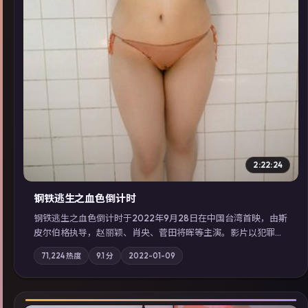
2:22:24
钢铁逃生之血色倒计时
钢铁逃生之血色倒计时于2022年9月28日在中国台湾首映，由斯
皮尔伯格执导，赵丽颖、肖央、菅田将晖等主演。影片以犯罪为
叙事主轴，失踪人口档案牵出跨国灰色产业链；摄影与配乐强化
71,224
热度
9.1
分
2022-01-09
地域气质；站内亦可通过「国产免费观看高清电视剧在线看」延
展检索同类型高分佳作，畅享高清在线追剧体验。