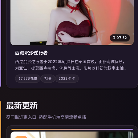
▶
1:07:52
西港沉沙·逆行者
西港沉沙·逆行者于2022年6月2日在泰国首映，由新海诚执导，
刘亚仁、提莫西·查拉梅、沈腾等主演。影片以科幻为叙事主轴，
失踪人口档案牵出跨国灰色产业链；摄影与配乐强化地域气质；
67,973
热度
7.1
分
2022-11-11
站内亦可通过「国产免费观看高清电视剧在线看」延展检索同类
型高分佳作，畅享高清在线追剧体验。
最新更新
零门槛追更入口 · 适配手机端高清流畅点播