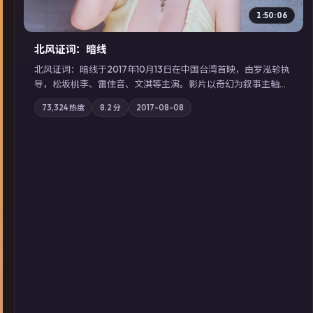
1:50:06
北风证词：暗线
北风证词：暗线于2017年10月13日在中国台湾首映，由罗泓轸执
导，松坂桃李、雷佳音、文淇等主演。影片以奇幻为叙事主轴，
旧案重提，真相与谎言在同一条时间线上交锋；摄影与配乐强化
73,324
热度
8.2
分
2017-08-08
地域气质；站内亦可通过「国产免费观看高清电视剧在线看」延
展检索同类型高分佳作，畅享高清在线追剧体验。