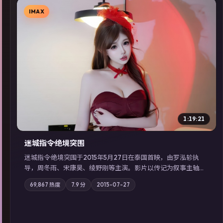
IMAX
▶
1:19:21
迷城指令·绝境突围
迷城指令·绝境突围于2015年5月27日在泰国首映，由罗泓轸执
导，周冬雨、宋康昊、绫野刚等主演。影片以传记为叙事主轴，
记忆碎片重组后，主角发现自己从未活过“真实”的一天；摄影与
69,867
热度
7.9
分
2015-07-27
配乐强化地域气质；站内亦可通过「国产免费观看高清电视剧在
线看」延展检索同类型高分佳作，畅享高清在线追剧体验。