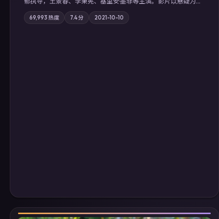
郁执导，王景春、李秉宪、基里安·墨菲等主演。影片以悬疑为叙
事主轴，科技与人性的边界在实验事故后逐渐模糊；摄影与配乐
69,993
热度
7.4
分
2021-10-10
强化地域气质；站内亦可通过「国产免费观看高清电视剧在线
看」延展检索同类型高分佳作，畅享高清在线追剧体验。