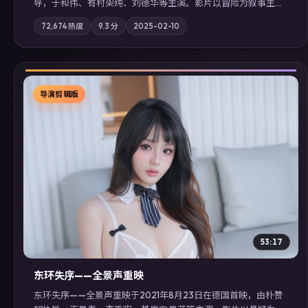
导，于和伟、有村架纯、刘德华等主演。影片以冒险为叙事主
轴，记忆碎片重组后，主角发现自己从未活过“真实”的一天；摄
72,674
热度
9.3
分
2025-02-10
影与配乐强化地域气质；站内亦可通过「国产免费观看高清电视
剧在线看」延展检索同类型高分佳作，畅享高清在线追剧体验。
导演剪辑版
▶
53:17
东环失序——全景声重映
东环失序——全景声重映于2021年8月23日在德国首映，由朴赞