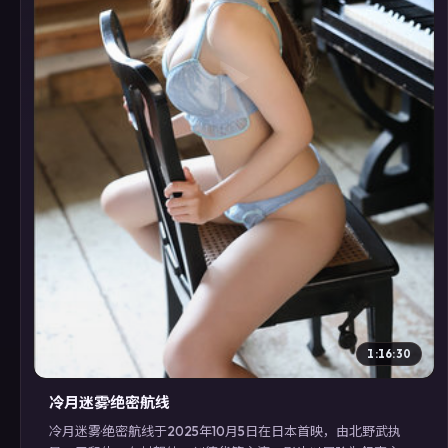
▶
1:16:30
冷月迷雾·绝密航线
冷月迷雾·绝密航线于2025年10月5日在日本首映，由北野武执