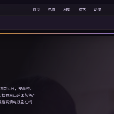
首页
电影
剧集
综艺
动漫
安德森执导，安藤樱、
口档案牵出跨国灰色产
观看高清电视剧在线