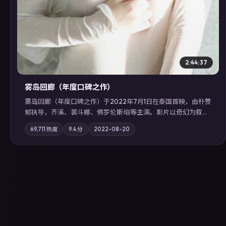
2:44:37
雾岛回廊（年度口碑之作）
雾岛回廊（年度口碑之作）于2022年7月1日在泰国首映，由朴赞
郁执导，齐溪、裴斗娜、佛罗伦斯·珀等主演。影片以奇幻为叙事
主轴，边境小镇的平静被一封匿名信彻底打破；摄影与配乐强化
69,711
热度
9.4
分
2022-08-20
地域气质；站内亦可通过「国产免费观看高清电视剧在线看」延
展检索同类型高分佳作，畅享高清在线追剧体验。