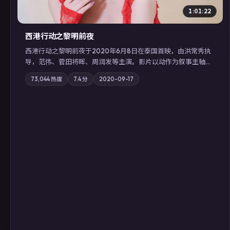
1:01:22
西港行动之黎明前夜
西港行动之黎明前夜于2020年6月8日在泰国首映，由洪常秀执
导，范伟、菅田将晖、周润发等主演。影片以动作为叙事主轴，
亲情与职责必须在倒计时结束前做出抉择；摄影与配乐强化地域
73,044
热度
7.4
分
2020-09-17
气质；站内亦可通过「国产免费观看高清电视剧在线看」延展检
索同类型高分佳作，畅享高清在线追剧体验。