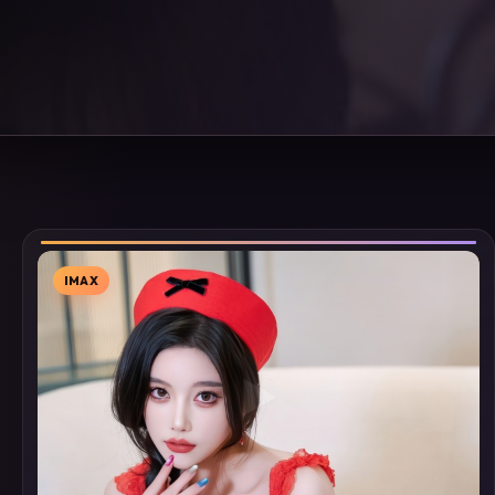
IMAX
▶