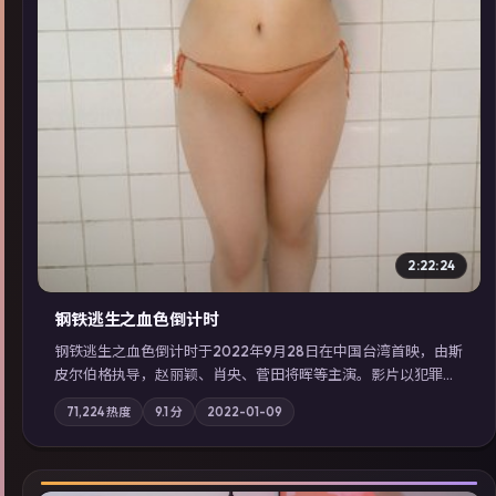
2:22:24
钢铁逃生之血色倒计时
钢铁逃生之血色倒计时于2022年9月28日在中国台湾首映，由斯
皮尔伯格执导，赵丽颖、肖央、菅田将晖等主演。影片以犯罪为
叙事主轴，失踪人口档案牵出跨国灰色产业链；摄影与配乐强化
71,224
热度
9.1
分
2022-01-09
地域气质；站内亦可通过「国产免费观看高清电视剧在线看」延
展检索同类型高分佳作，畅享高清在线追剧体验。