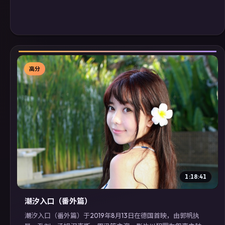
高分
▶
1:18:41
潮汐入口（番外篇）
潮汐入口（番外篇）于2019年8月13日在德国首映，由郭帆执