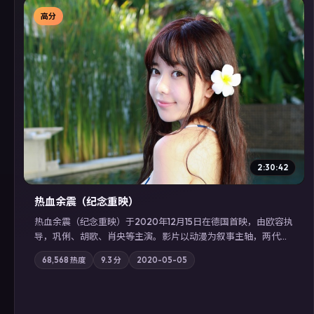
高分
▶
2:30:42
热血余震（纪念重映）
热血余震（纪念重映）于2020年12月15日在德国首映，由欧容执
导，巩俐、胡歌、肖央等主演。影片以动漫为叙事主轴，两代人
的执念在暴风雨夜正面相撞；摄影与配乐强化地域气质；站内亦
68,568
热度
9.3
分
2020-05-05
可通过「国产免费观看高清电视剧在线看」延展检索同类型高分
佳作，畅享高清在线追剧体验。