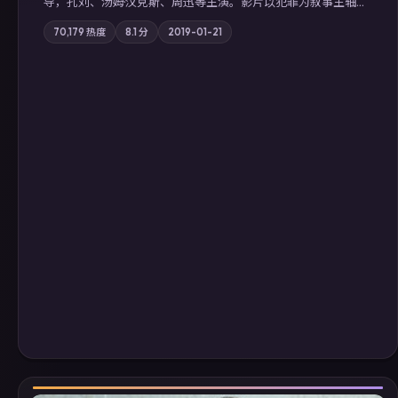
导，孔刘、汤姆·汉克斯、周迅等主演。影片以犯罪为叙事主轴，
边境小镇的平静被一封匿名信彻底打破；摄影与配乐强化地域气
70,179
热度
8.1
分
2019-01-21
质；站内亦可通过「国产免费观看高清电视剧在线看」延展检索
同类型高分佳作，畅享高清在线追剧体验。