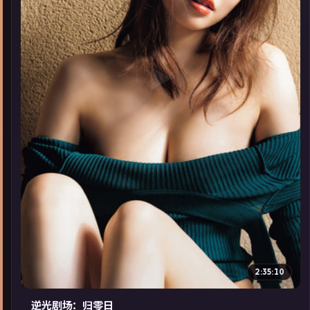
▶
2:35:10
逆光剧场：归零日