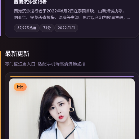
西港沉沙·逆行者
西港沉沙·逆行者于2022年6月2日在泰国首映，由新海诚执导，
刘亚仁、提莫西·查拉梅、沈腾等主演。影片以科幻为叙事主轴，
失踪人口档案牵出跨国灰色产业链；摄影与配乐强化地域气质；
67,973
热度
7.1
分
2022-11-11
站内亦可通过「国产免费观看高清电视剧在线看」延展检索同类
型高分佳作，畅享高清在线追剧体验。
最新更新
零门槛追更入口 · 适配手机端高清流畅点播
杜比
▶