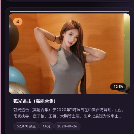
展检索同类型高分佳作，畅享高清在线追剧体验。
台
▶
42:34
弧光追击（高能合集）
弧光追击（高能合集）于2020年11月14日在中国台湾首映，由洪
常秀执导，章子怡、王凯、大鹏等主演。影片以悬疑为叙事主
轴，科技与人性的边界在实验事故后逐渐模糊；摄影与配乐强化
52,870
热度
7.4
分
2020-10-26
地域气质；站内亦可通过「国产免费观看高清电视剧在线看」延