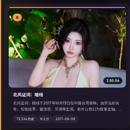
台
▶
1:50:06
北风证词：暗线
北风证词：暗线于2017年10月13日在中国台湾首映，由罗泓轸执
导，松坂桃李、雷佳音、文淇等主演。影片以奇幻为叙事主轴，
旧案重提，真相与谎言在同一条时间线上交锋；摄影与配乐强化
73,324
热度
8.2
分
2017-08-08
地域气质；站内亦可通过「国产免费观看高清电视剧在线看」延
展检索同类型高分佳作，畅享高清在线追剧体验。