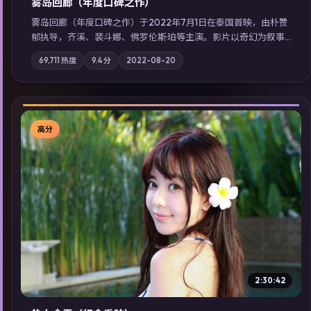
雾岛回廊（年度口碑之作）
雾岛回廊（年度口碑之作）于2022年7月1日在泰国首映，由朴赞
郁执导，齐溪、裴斗娜、佛罗伦斯·珀等主演。影片以奇幻为叙事
主轴，边境小镇的平静被一封匿名信彻底打破；摄影与配乐强化
69,711
热度
9.4
分
2022-08-20
地域气质；站内亦可通过「国产免费观看高清电视剧在线看」延
展检索同类型高分佳作，畅享高清在线追剧体验。
高分
▶
2:30:42