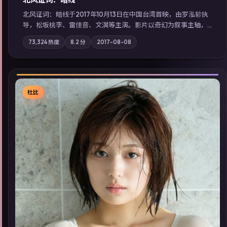
北风证词：暗线于2017年10月13日在中国台湾首映，由罗泓轸执
导，松坂桃李、雷佳音、文淇等主演。影片以奇幻为叙事主轴，
旧案重提，真相与谎言在同一条时间线上交锋；摄影与配乐强化
73,324
热度
8.2
分
2017-08-08
地域气质；站内亦可通过「国产免费观看高清电视剧在线看」延
展检索同类型高分佳作，畅享高清在线追剧体验。
杜比