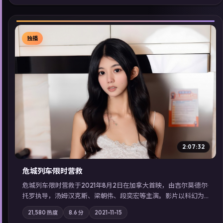
同类型高分佳作，畅享高清在线追剧体验。
独播
▶
2:07:32
危城列车·限时营救
危城列车·限时营救于2021年8月2日在加拿大首映，由吉尔莫·德尔·
托罗执导，汤姆·汉克斯、梁朝伟、段奕宏等主演。影片以科幻为
叙事主轴，一场意外将众人卷入不可撤回的连锁反应；摄影与配
21,580
热度
8.6
分
2021-11-15
乐强化地域气质；站内亦可通过「国产免费观看高清电视剧在线