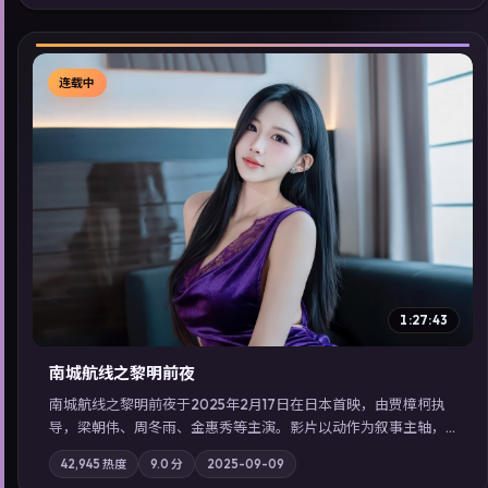
索同类型高分佳作，畅享高清在线追剧体验。
连载中
▶
1:27:43
南城航线之黎明前夜
南城航线之黎明前夜于2025年2月17日在日本首映，由贾樟柯执
导，梁朝伟、周冬雨、金惠秀等主演。影片以动作为叙事主轴，
城市霓虹背后，有人用规则改写命运；摄影与配乐强化地域气
42,945
热度
9.0
分
2025-09-09
质；站内亦可通过「国产免费观看高清电视剧在线看」延展检索