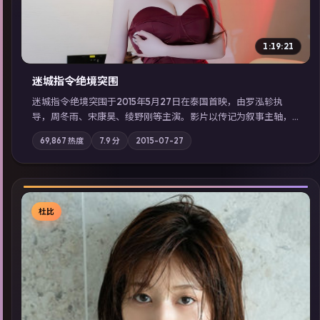
1:19:21
迷城指令·绝境突围
迷城指令·绝境突围于2015年5月27日在泰国首映，由罗泓轸执
导，周冬雨、宋康昊、绫野刚等主演。影片以传记为叙事主轴，
记忆碎片重组后，主角发现自己从未活过“真实”的一天；摄影与
69,867
热度
7.9
分
2015-07-27
配乐强化地域气质；站内亦可通过「国产免费观看高清电视剧在
线看」延展检索同类型高分佳作，畅享高清在线追剧体验。
杜比