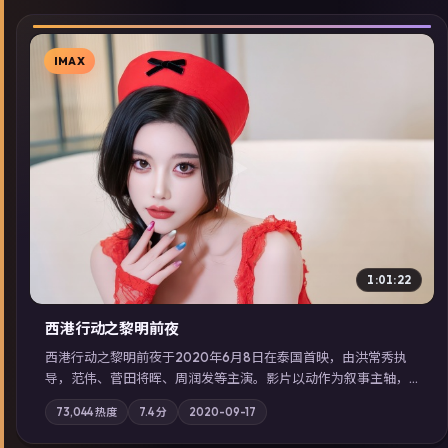
IMAX
▶
1:01:22
西港行动之黎明前夜
西港行动之黎明前夜于2020年6月8日在泰国首映，由洪常秀执
导，范伟、菅田将晖、周润发等主演。影片以动作为叙事主轴，
亲情与职责必须在倒计时结束前做出抉择；摄影与配乐强化地域
73,044
热度
7.4
分
2020-09-17
气质；站内亦可通过「国产免费观看高清电视剧在线看」延展检
索同类型高分佳作，畅享高清在线追剧体验。