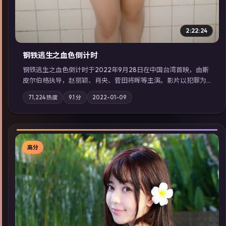
2:22:24
钢铁逃生之血色倒计时
钢铁逃生之血色倒计时于2022年9月28日在中国台湾首映，由斯
皮尔伯格执导，赵丽颖、肖央、菅田将晖等主演。影片以犯罪为
叙事主轴，失踪人口档案牵出跨国灰色产业链；摄影与配乐强化
71,224
热度
9.1
分
2022-01-09
地域气质；站内亦可通过「国产免费观看高清电视剧在线看」延
展检索同类型高分佳作，畅享高清在线追剧体验。
高分
▶