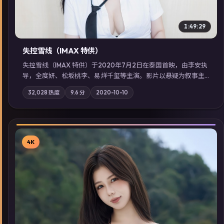
1:49:29
失控雪线（IMAX 特供）
失控雪线（IMAX 特供）于2020年7月2日在泰国首映，由李安执
导，全度妍、松坂桃李、易烊千玺等主演。影片以悬疑为叙事主
轴，旧案重提，真相与谎言在同一条时间线上交锋；摄影与配乐
32,028
热度
9.6
分
2020-10-10
强化地域气质；站内亦可通过「国产免费观看高清电视剧在线
看」延展检索同类型高分佳作，畅享高清在线追剧体验。
4K
▶