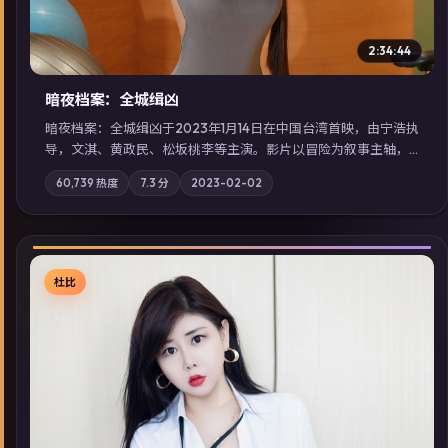
2:34:44
暗夜档案：全城缉凶
暗夜档案：全城缉凶于2023年1月14日在中国台湾首映，由宁浩执
导，文淇、黄政民、松坂桃李等主演。影片以冒险为叙事主轴，
两代人的执念在暴风雨夜正面相撞；摄影与配乐强化地域气质；
60,739
热度
7.3
分
2023-02-02
站内亦可通过「国产免费观看高清电视剧在线看」延展检索同类
型高分佳作，畅享高清在线追剧体验。
杜比
▶