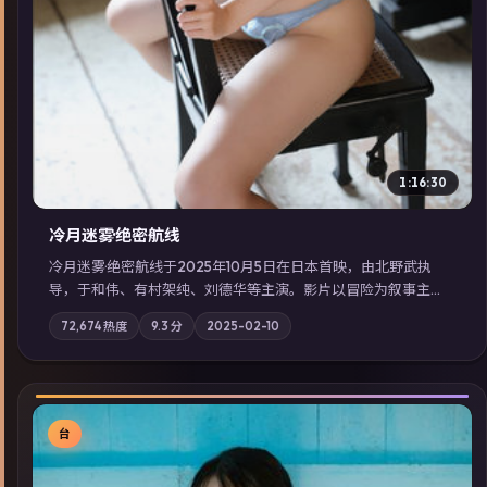
1:16:30
冷月迷雾·绝密航线
冷月迷雾·绝密航线于2025年10月5日在日本首映，由北野武执
导，于和伟、有村架纯、刘德华等主演。影片以冒险为叙事主
轴，记忆碎片重组后，主角发现自己从未活过“真实”的一天；摄
72,674
热度
9.3
分
2025-02-10
影与配乐强化地域气质；站内亦可通过「国产免费观看高清电视
剧在线看」延展检索同类型高分佳作，畅享高清在线追剧体验。
台