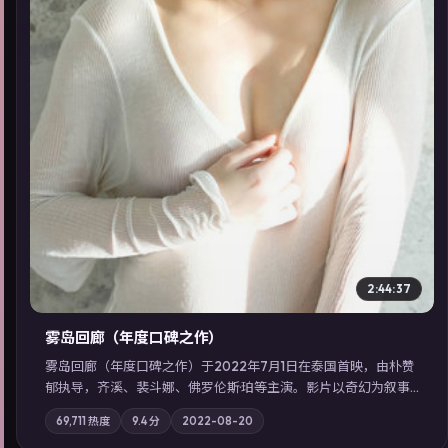
▶
2:44:37
雾岛回廊（年度口碑之作）
雾岛回廊（年度口碑之作）于2022年7月1日在泰国首映，由朴赞
郁执导，齐溪、裴斗娜、佛罗伦斯·珀等主演。影片以奇幻为叙事
主轴，边境小镇的平静被一封匿名信彻底打破；摄影与配乐强化
69,711
热度
9.4
分
2022-08-20
地域气质；站内亦可通过「国产免费观看高清电视剧在线看」延