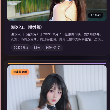
1:18:41
潮汐入口（番外篇）
潮汐入口（番外篇）于2019年8月13日在德国首映，由郭帆执导，
孔刘、汤姆·汉克斯、周迅等主演。影片以犯罪为叙事主轴，边境
小镇的平静被一封匿名信彻底打破；摄影与配乐强化地域气质；
70,179
热度
8.1
分
2019-01-21
站内亦可通过「国产免费观看高清电视剧在线看」延展检索同类
型高分佳作，畅享高清在线追剧体验。
导演剪辑版
▶