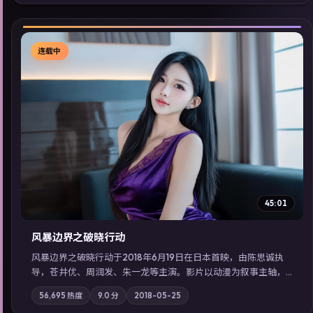
展检索同类型高分佳作，畅享高清在线追剧体验。
连载中
▶
45:01
风暴边界之破晓行动
风暴边界之破晓行动于2018年6月19日在日本首映，由陈思诚执
导，苍井优、周润发、朱一龙等主演。影片以动漫为叙事主轴，
科技与人性的边界在实验事故后逐渐模糊；摄影与配乐强化地域
56,695
热度
9.0
分
2018-05-25
气质；站内亦可通过「国产免费观看高清电视剧在线看」延展检