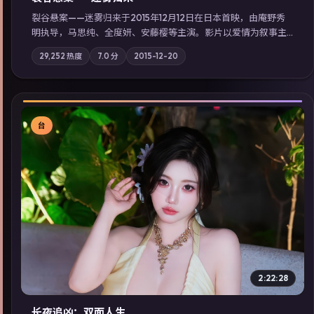
裂谷悬案——迷雾归来于2015年12月12日在日本首映，由庵野秀
明执导，马思纯、全度妍、安藤樱等主演。影片以爱情为叙事主
轴，两代人的执念在暴风雨夜正面相撞；摄影与配乐强化地域气
29,252
热度
7.0
分
2015-12-20
质；站内亦可通过「国产免费观看高清电视剧在线看」延展检索
同类型高分佳作，畅享高清在线追剧体验。
台
▶
2:22:28
长夜追凶：双面人生