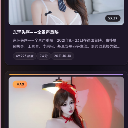
53:17
东环失序——全景声重映
东环失序——全景声重映于2021年8月23日在德国首映，由朴赞
郁执导，王景春、李秉宪、基里安·墨菲等主演。影片以悬疑为叙
事主轴，科技与人性的边界在实验事故后逐渐模糊；摄影与配乐
69,993
热度
7.4
分
2021-10-10
强化地域气质；站内亦可通过「国产免费观看高清电视剧在线
看」延展检索同类型高分佳作，畅享高清在线追剧体验。
IMAX
▶