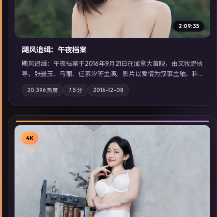
2:09:35
飓风追缉：午夜档案
飓风追缉：午夜档案于2016年9月21日在加拿大首映，由文牧野执
导，张曼玉、马丽、任素汐等主演。影片以爱情为叙事主轴，科
技与人性的边界在实验事故后逐渐模糊；摄影与配乐强化地域气
20,396
热度
7.5
分
2016-12-08
质；站内亦可通过「国产免费观看高清电视剧在线看」延展检索
同类型高分佳作，畅享高清在线追剧体验。
4K
▶