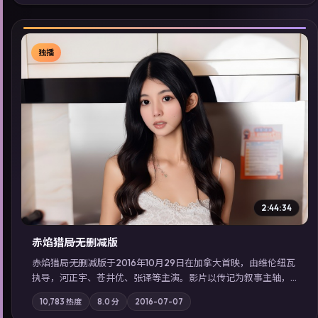
索同类型高分佳作，畅享高清在线追剧体验。
独播
▶
2:44:34
赤焰猎局·无删减版
赤焰猎局·无删减版于2016年10月29日在加拿大首映，由维伦纽瓦
执导，河正宇、苍井优、张译等主演。影片以传记为叙事主轴，
亲情与职责必须在倒计时结束前做出抉择；摄影与配乐强化地域
10,783
热度
8.0
分
2016-07-07
气质；站内亦可通过「国产免费观看高清电视剧在线看」延展检