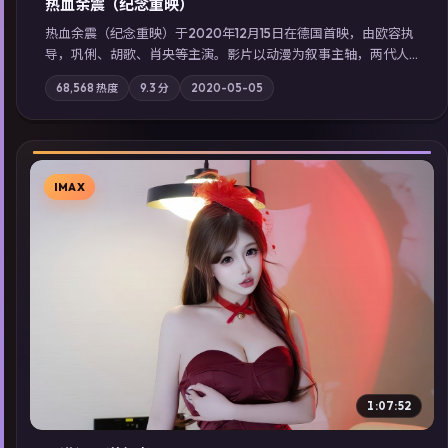
热血余震（纪念重映）
热血余震（纪念重映）于2020年12月15日在德国首映，由欧容执
导，巩俐、胡歌、肖央等主演。影片以动漫为叙事主轴，两代人
的执念在暴风雨夜正面相撞；摄影与配乐强化地域气质；站内亦
68,568
热度
9.3
分
2020-05-05
可通过「国产免费观看高清电视剧在线看」延展检索同类型高分
佳作，畅享高清在线追剧体验。
IMAX
▶
1:07:52