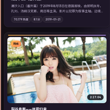
潮汐入口（番外篇）于2019年8月13日在德国首映，由郭帆执导，
孔刘、汤姆·汉克斯、周迅等主演。影片以犯罪为叙事主轴，边境
小镇的平静被一封匿名信彻底打破；摄影与配乐强化地域气质；
70,179
热度
8.1
分
2019-01-21
站内亦可通过「国产免费观看高清电视剧在线看」延展检索同类
型高分佳作，畅享高清在线追剧体验。
院线
▶
2:17:04
裂谷悬案——迷雾归来