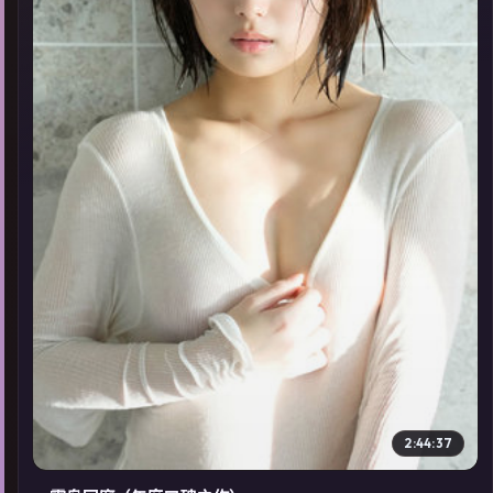
▶
2:44:37