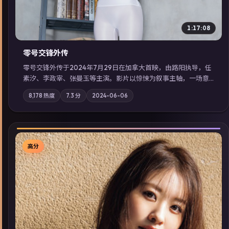
1:17:08
零号交锋外传
零号交锋外传于2024年7月29日在加拿大首映，由路阳执导，任
素汐、李政宰、张曼玉等主演。影片以惊悚为叙事主轴，一场意
外将众人卷入不可撤回的连锁反应；摄影与配乐强化地域气质；
8,178
热度
7.3
分
2024-06-06
站内亦可通过「国产免费观看高清电视剧在线看」延展检索同类
型高分佳作，畅享高清在线追剧体验。
高分