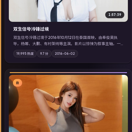
1:57:39
双生信号·冷锋过境
双生信号·冷锋过境于2016年10月12日在泰国首映，由奉俊昊执
导，杨幂、大鹏、有村架纯等主演。影片以惊悚为叙事主轴，一
场意外将众人卷入不可撤回的连锁反应；摄影与配乐强化地域气
19,995
热度
9.7
分
2016-06-02
质；站内亦可通过「国产免费观看高清电视剧在线看」延展检索
同类型高分佳作，畅享高清在线追剧体验。
台
▶