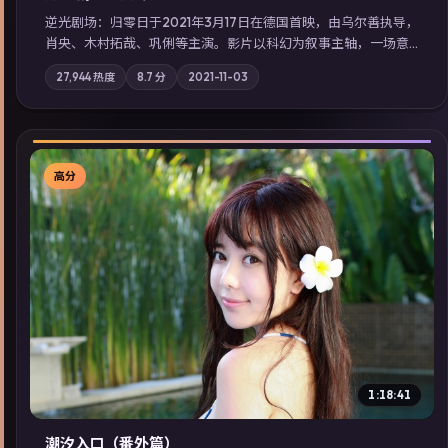
逆光剧场：归零日于2021年3月17日在德国首映，由乌尔善执导，
肖央、木村拓哉、巩俐等主演。影片以科幻为叙事主轴，一场意
外将众人卷入不可撤回的连锁反应；摄影与配乐强化地域气质；
27,944
热度
8.7
分
2021-11-03
站内亦可通过「国产免费观看高清电视剧在线看」延展检索同类
型高分佳作，畅享高清在线追剧体验。
高分
▶
1:18:41
潮汐入口（番外篇）