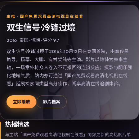
主推 ·
国产免费观看高清电视剧在线看
双生信号·冷锋过境
2016
·
泰国
·
惊悚
· 评分
9.7
双生信号·冷锋过境于2016年10月12日在泰国首映，由奉俊昊
执导，杨幂、大鹏、有村架纯等主演。影片以惊悚为叙事主
轴，一场意外将众人卷入不可撤回的连锁反应；摄影与配乐强
化地域气质；站内亦可通过「国产免费观看高清电视剧在线
看」延展检索同类型高分佳作，畅享高清在线追剧体验。
立即播放
影片档案
热播精选
与主站「国产免费观看高清电视剧在线看」同频更新的高热度片单