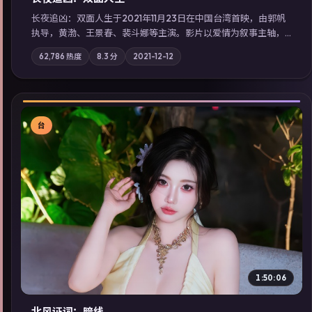
长夜追凶：双面人生于2021年11月23日在中国台湾首映，由郭帆
执导，黄渤、王景春、裴斗娜等主演。影片以爱情为叙事主轴，
科技与人性的边界在实验事故后逐渐模糊；摄影与配乐强化地域
62,786
热度
8.3
分
2021-12-12
气质；站内亦可通过「国产免费观看高清电视剧在线看」延展检
索同类型高分佳作，畅享高清在线追剧体验。
台
▶
1:50:06
北风证词：暗线